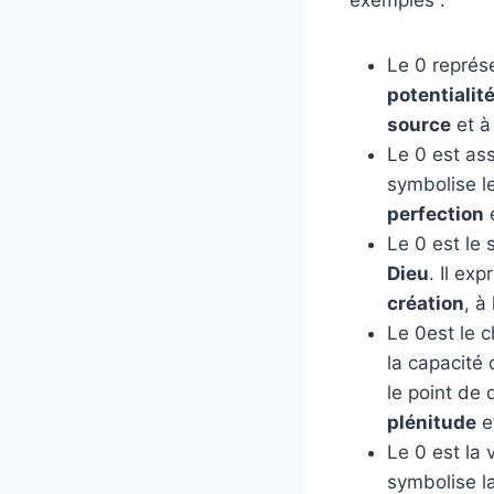
Le 0 représ
potentialit
source
et à
Le 0 est as
symbolise l
perfection
e
Le 0 est le 
Dieu
. Il ex
création
, à
Le 0est le c
la capacité 
le point de 
plénitude
e
Le 0 est la 
symbolise l