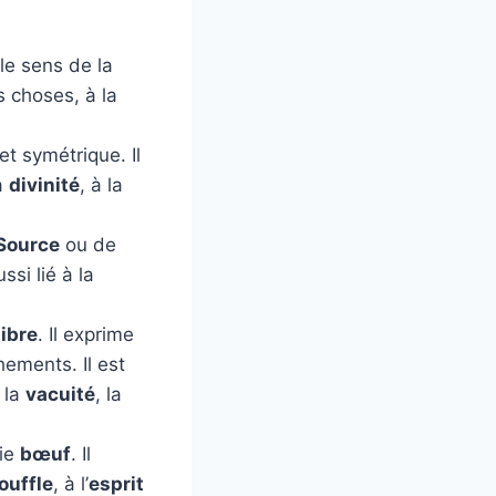
 le sens de la
 choses, à la
et symétrique. Il
la
divinité
, à la
Source
ou de
ussi lié à la
libre
. Il exprime
hements. Il est
t la
vacuité
, la
fie
bœuf
. Il
ouffle
, à l’
esprit