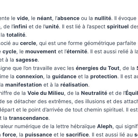
ente le
vide
, le
néant
, l’
absence
ou la
nullité
. Il évoque
é
, de l’
infini
et de l’
unité
. Il est lié à l’aspect
spirituel
des
 la
totalité
.
socié au
cercle
, qui est une forme géométrique parfaite 
e
cycle
, le
mouvement
et l’
éternité
. Il est aussi relié à 
t à la
sagesse
.
signe que l’on travaille avec les
énergies du Tout
, de la
prime la
connexion
, la
guidance
et la
protection
. Il est a
 la
manifestation
et à la
réalisation
.
hiffre de la
Voie du Milieu
, de la
Neutralité
et de l’
Équi
de se détacher des extrêmes, des illusions et des attac
départ et le point d’arrivée de tout chemin spirituel. Il es
t la
transcendance
.
valeur numérique de la lettre hébraïque
Aleph
, qui signi
a
force
, la
puissance
et le
sacrifice
. Il est aussi lié au
s