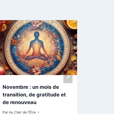
Novembre : un mois de
Le nom
transition, de gratitude et
Par
Au Clair
de renouveau
4 novembr
Par
Au Clair de l'Être